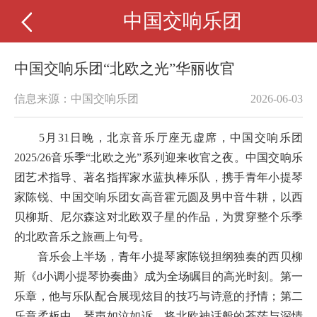
中国交响乐团
中国交响乐团“北欧之光”华丽收官
信息来源：中国交响乐团
2026-06-03
5月31日晚，北京音乐厅座无虚席，中国交响乐团
2025/26音乐季“北欧之光”系列迎来收官之夜。
中国交响乐
团
艺术指导、著名指挥家水蓝执棒乐队，携手青年小提琴
家陈锐、
中国交响乐团
女高音霍元圆及男中音牛耕，以西
贝柳斯、尼尔森这对北欧双子星的作品，为贯穿整个乐季
的北欧音乐之旅画上句号。
音乐会上半场，青年小提琴家陈锐担纲独奏的西贝柳
斯《d小调小提琴协奏曲》成为全场瞩目的高光时刻。第一
乐章，他与乐队配合展现炫目的技巧与诗意的抒情；第二
乐章柔板中，琴声如泣如诉，将北欧神话般的苍茫与深情