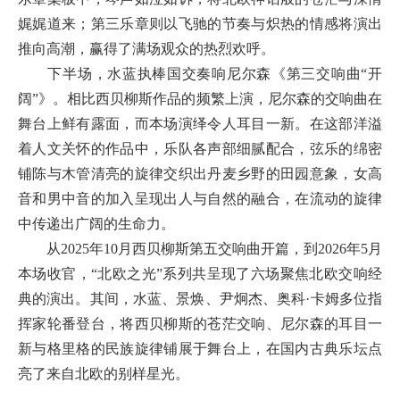
娓娓道来；第三乐章则以飞驰的节奏与炽热的情感将演出
推向高潮，赢得了满场观众的热烈欢呼。
下半场，水蓝执棒国交奏响尼尔森《第三交响曲“开
阔”》。相比西贝柳斯作品的频繁上演，尼尔森的交响曲在
舞台上鲜有露面，而本场演绎令人耳目一新。在这部洋溢
着人文关怀的作品中，乐队各声部细腻配合，弦乐的绵密
铺陈与木管清亮的旋律交织出丹麦乡野的田园意象，女高
音和男中音的加入呈现出人与自然的融合，在流动的旋律
中传递出广阔的生命力。
从2025年10月西贝柳斯第五交响曲开篇，到2026年5月
本场收官，“北欧之光”系列共呈现了六场聚焦北欧交响经
典的演出。其间，水蓝、景焕、尹炯杰、奥科·卡姆多位指
挥家轮番登台，将西贝柳斯的苍茫交响、尼尔森的耳目一
新与格里格的民族旋律铺展于舞台上，在国内古典乐坛点
亮了来自北欧的别样星光。