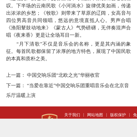
叹。下半场的云南民歌《小河淌水》旋律优美如画，传递
出浓浓的乡愁；《牧歌》则带来了草原的辽阔，女高音与
四位男高音共同领唱，悠远的意境直抵人心。男声合唱
《渔阳鼙鼓动地来》《蒙古人》气势磅礴，无伴奏混声合
唱《夜来香》更是让全场耳目一新。
“月下清歌”不仅是音乐会的名称，更是其内涵的象
征。每首民歌都保留了浓厚的地方特色，展现了中国民歌
的本真和质朴之美。
上一篇：
中国交响乐团“北欧之光”华丽收官
下一篇：
“当爱在靠近”中国交响乐团重唱音乐会在北京音
乐厅温暖上演