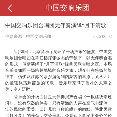
中国交响乐团
中国交响乐团合唱团无伴奏演绎“月下清歌”
信息来源：中国交响乐团
2026-06-02
5月30日，北京音乐厅见证了一场声乐的盛宴。中国交
响乐团合唱团在常任指挥张诚杰的带领下，以无伴奏合唱
的形式，倾情演绎了“月下清歌”经典民歌合唱之夜。本场
音乐会如同一场跨越地域的音乐之旅，观众们在悠扬的旋
律中，仿佛从江苏的水乡游荡到内蒙古的草原，又从四川
的童谣飘荡到苗族的飞歌，音乐厅充满了质朴的人声之
美，令人沉醉。
音乐会的开场曲目是无伴奏混声合唱《一根丝线牵过
河》。没有乐器的伴奏，只有清澈的人声在空气中流淌。
江苏民歌的柔美、四川儿歌《数蛤蟆》的幽默、陕北民歌
《赶牲灵》的苍劲，交替呈现，令观众不禁发出会心的轻