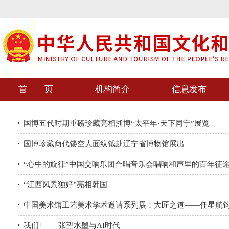
首 页
机构简介
信息发布
国博五代时期重磅珍藏亮相浙博“太平年·天下同宁”展览
国博珍藏商代镂空人面纹钺赴辽宁省博物馆展出
“心中的旋律”中国交响乐团合唱音乐会唱响和声里的百年征
“江西风景独好”亮相韩国
中国美术馆工艺美术学术邀请系列展：大匠之道——任星航
我们+——张望水墨与AI时代