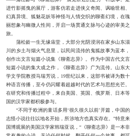
进竹影摇曳的展厅，游客仿若走进侠义奇闻、讽喻世相、
幻真异境、狐魅花妖等神怪与人情交织的聊斋幻境，在瑰
丽想象与幽微人性间，开启一场贯通文脉与心迹的审美之
旅。
蒲松龄一生无缘庙堂，大部分光阴浸润在家乡山东淄
川的乡土与烟火气息里，以民间流传的鬼狐故事为蓝本，
创作出文言短篇小说集《聊斋志异》。作为中国古代文言
短篇小说的集大成之作，《聊斋志异》广为流传。山东大
学文学院教授马瑞芳说，19世纪以来，这部书被译为数十
种语言传播，至今仍闪耀着超越时代的艺术与思想光芒。
在研究和传播过程中，来自美国、英国、俄罗斯、日本等
国的汉学家都积极参与。
“不同于欧洲的童话多用‘很久很久以前’开篇，中国的
志怪小说往往以地名开始，所涉地方也真实存在。”特意来
国博观展的美国汉学家韩瑞亚说，“《聊斋志异》是一本非
常有趣的小说，无论任何时候，翻开任何一个故事，都可