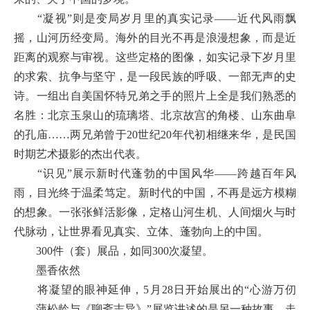
“凝视”则是变局岁月里的真实记录——近代风雨飘
摇，山河历经变局。海外的目光不再是浪漫想象，而是近
距离的观察与审视。这些定格的图像，如实记录下岁月里
的求索、抗争与坚守，是一段民族的呼吸、一部无声的史
诗。一组出自美国怀特兄弟之手的照片上全是我们熟悉的
名胜：北京玉泉山的琉璃塔、北京故宫的角楼、山东曲阜
的孔庙……两兄弟曾于20世纪20年代初相继来华，是民国
时期艺术摄影的杰出代表。
“识见”展示新时代蓬勃的中国风华——跨越百年风
雨，目光终于温柔笃定。新时代的中国，不再是远方模糊
的想象。一张张鲜活影像，定格山河生机、人间烟火与时
代脉动，让世界看见真实、立体、蓬勃向上的中国。
300件（套）展品，如同300次凝望。
墨香依然
将凝望的眼神延伸，5月28日开始展出的“心游万仞
——蒲松龄与《聊斋志异》”展览讲述的是另一种故事。走