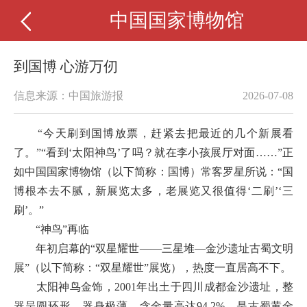
中国国家博物馆
到国博 心游万仞
信息来源：中国旅游报
2026-07-08
“今天刷到国博放票，赶紧去把最近的几个新展看
了。”“看到‘太阳神鸟’了吗？就在李小孩展厅对面……”正
如中国国家博物馆（以下简称：国博）常客罗星所说：“国
博根本去不腻，新展览太多，老展览又很值得‘二刷’‘三
刷’。”
“神鸟”再临
年初启幕的“双星耀世——三星堆—金沙遗址古蜀文明
展”（以下简称：“双星耀世”展览），热度一直居高不下。
太阳神鸟金饰，2001年出土于四川成都金沙遗址，整
器呈圆环形，器身极薄，含金量高达94.2%，是古蜀黄金