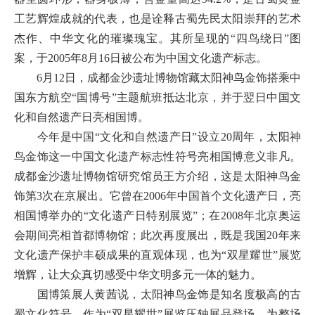
工艺辉煌成就的代表，也是诠释古蜀先民太阳崇拜的艺术
杰作、中华文化的璀璨瑰宝。其所呈现的“四鸟绕日”图
案，于2005年8月16日被公布为中国文化遗产标志。
6月12日，成都金沙遗址博物馆藏太阳神鸟金饰搭乘中
国东方航空“国博号”主题航班抵达北京，并于翌日中国文
化和自然遗产日亮相国博。
今年是中国“文化和自然遗产日”设立20周年，太阳神
鸟金饰这一中国文化遗产标志性符号亮相国博意义非凡。
成都金沙遗址博物馆研究馆员王方介绍，这是太阳神鸟金
饰第3次在京展出。它曾在2006年中国首个文化遗产日，亮
相国博举办的“文化遗产日特别展览”；在2008年北京奥运
会期间亮相首都博物馆；此次再度展出，既是我国20年来
文化遗产保护丰硕成果的直观体现，也为“双星耀世”展览
增辉，让大众真切感受中华文明多元一体的魅力。
国博策展人黄茜说，太阳神鸟金饰是知名度极高的古
蜀文化符号，作为“双星耀世”展览压轴展品登场，为整场