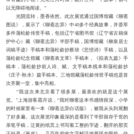
以无障碍地阅读。”
光阴流转，墨香依然。此次展览通过国博馆藏《聊斋
图说》，展示了《聊斋志异》中40多个经典故事，并荟萃
多件蒲松龄传世手稿，包括辽宁省图书馆（辽宁省古籍保
护中心）藏《聊斋志异》半部手稿，国博馆藏《柳泉居士
词稿手迹》手稿本和蒲松龄抄蔡琰《悲愤诗》手稿，以及
蒲松龄纪念馆藏《聊斋表文草》手稿本，《拟表九篇》手
稿本，蒲松龄抄前人诗、赋、文手稿本残本和蒲松龄抄
《庄子·秋水》篇手稿本。三地馆藏蒲松龄传世手稿也是首
次齐聚一堂，集中亮相。
“我这次来北京看了很多展，最喜欢的就是这个展
览。”上海游客霜月说，“我对聊斋这本书感情很深，小学
的时候家里有一本《聊斋志异白话版》，被我从头到尾翻
了好多遍。这次展览印象最深的是看到了半部留存于世的
亲笔手稿，泛黄的纸页上书写着工整的字迹，翻开的那页
正好是《画皮》，几百年前的文字鲜活地展现在眼前，仿