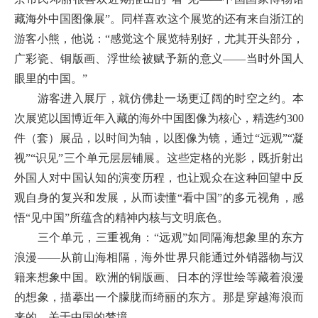
藏海外中国图像展”。同样喜欢这个展览的还有来自浙江的
游客小熊，他说：“感觉这个展览特别好，尤其开头部分，
广彩瓷、铜版画、浮世绘被赋予新的意义——当时外国人
眼里的中国。”
游客进入展厅，就仿佛赴一场更辽阔的时空之约。本
次展览以国博近年入藏的海外中国图像为核心，精选约300
件（套）展品，以时间为轴，以图像为镜，通过“远观”“凝
视”“识见”三个单元层层铺展。这些定格的光影，既折射出
外国人对中国认知的演变历程，也让观众在这种回望中反
观自身的复兴和发展，从而读懂“看中国”的多元视角，感
悟“见中国”所蕴含的精神内核与文明底色。
三个单元，三重视角：“远观”如同隔海想象里的东方
浪漫——从前山海相隔，海外世界只能通过外销器物与汉
籍来想象中国。欧洲的铜版画、日本的浮世绘等藏着浪漫
的想象，描摹出一个朦胧而绮丽的东方。那是穿越海浪而
来的、关于中国的梦境。