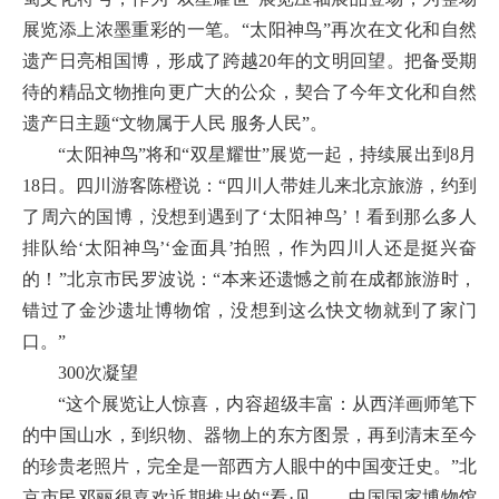
展览添上浓墨重彩的一笔。“太阳神鸟”再次在文化和自然
遗产日亮相国博，形成了跨越20年的文明回望。把备受期
待的精品文物推向更广大的公众，契合了今年文化和自然
遗产日主题“文物属于人民 服务人民”。
“太阳神鸟”将和“双星耀世”展览一起，持续展出到8月
18日。四川游客陈橙说：“四川人带娃儿来北京旅游，约到
了周六的国博，没想到遇到了‘太阳神鸟’！看到那么多人
排队给‘太阳神鸟’‘金面具’拍照，作为四川人还是挺兴奋
的！”北京市民罗波说：“本来还遗憾之前在成都旅游时，
错过了金沙遗址博物馆，没想到这么快文物就到了家门
口。”
300次凝望
“这个展览让人惊喜，内容超级丰富：从西洋画师笔下
的中国山水，到织物、器物上的东方图景，再到清末至今
的珍贵老照片，完全是一部西方人眼中的中国变迁史。”北
京市民邓丽很喜欢近期推出的“看·见——中国国家博物馆