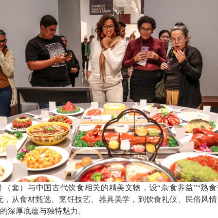
）与中国古代饮食相关的精美文物，设“杂食养益”“熟食热饮
单元，从食材甄选、烹饪技艺、器具美学，到饮食礼仪、民俗风
的深厚底蕴与独特魅力。