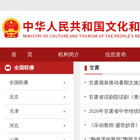
首 页
机构简介
信息发布
全国联播
甘肃
全国联播
甘肃酒泉推动暑期文旅
北京
甘肃省话剧院话剧《青青
2026年甘肃省中华
天津
《乐动敦煌·盛世妙音
河北
“釉色里的敦煌”陶瓷