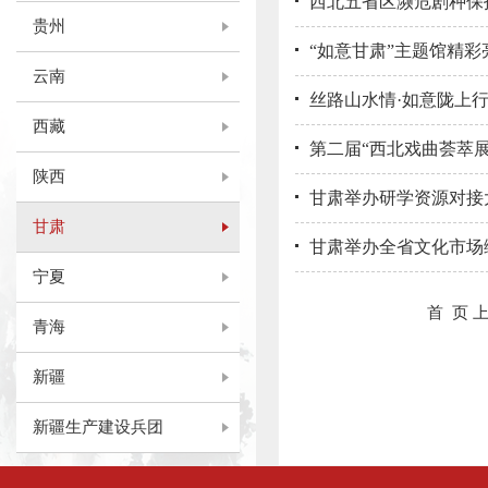
西北五省区濒危剧种保
贵州
“如意甘肃”主题馆精彩
云南
丝路山水情·如意陇上
西藏
第二届“西北戏曲荟萃展
陕西
甘肃举办研学资源对接
甘肃
甘肃举办全省文化市场
宁夏
首 页
青海
新疆
新疆生产建设兵团