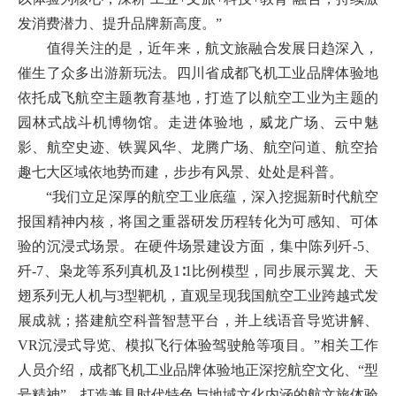
发消费潜力、提升品牌新高度。”
值得关注的是，近年来，航文旅融合发展日趋深入，
催生了众多出游新玩法。四川省成都飞机工业品牌体验地
依托成飞航空主题教育基地，打造了以航空工业为主题的
园林式战斗机博物馆。走进体验地，威龙广场、云中魅
影、航空史迹、铁翼风华、龙腾广场、航空问道、航空拾
趣七大区域依地势而建，步步有风景、处处是科普。
“我们立足深厚的航空工业底蕴，深入挖掘新时代航空
报国精神内核，将国之重器研发历程转化为可感知、可体
验的沉浸式场景。在硬件场景建设方面，集中陈列歼-5、
歼-7、枭龙等系列真机及1∶1比例模型，同步展示翼龙、天
翅系列无人机与3型靶机，直观呈现我国航空工业跨越式发
展成就；搭建航空科普智慧平台，并上线语音导览讲解、
VR沉浸式导览、模拟飞行体验驾驶舱等项目。”相关工作
人员介绍，成都飞机工业品牌体验地正深挖航空文化、“型
号精神”，打造兼具时代特色与地域文化内涵的航文旅体验