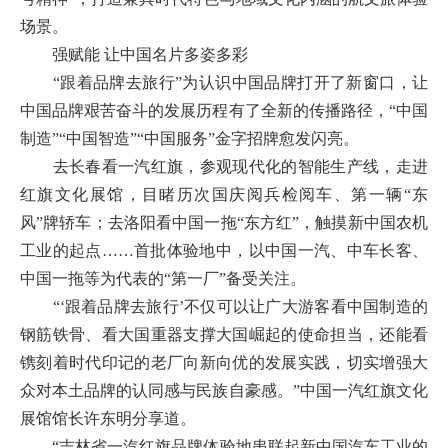
场景。
强赋能 让中国名片多姿多彩
“跟着品牌去旅行”为认识中国品牌打开了新窗口，让
中国品牌艰苦奋斗的发展历程有了全新的传播路径，“中国
制造”“中国智造”“中国服务”金字招牌愈发闪亮。
去长春看一汽红旗，参观现代化的智能生产线，走进
红旗文化展馆，目睹历次国庆阅兵检阅车、第一辆“东
风”牌轿车；去洛阳看中国一拖“东方红”，触摸新中国农机
工业的起点……首批体验地中，以中国一汽、中车长客、
中国一拖等为代表的“第一厂”备受关注。
“‘跟着品牌去旅行’不仅可以让广大游客看中国制造的
钢筋铁骨、看大国重器支撑大国崛起的使命担当，还能看
镌刻着时代印记的老厂向新向优的发展实践，切实增强大
众对本土品牌的认同感与民族自豪感。”中国一汽红旗文化
展馆馆长许东明分享道。
“吉林省一汽红旗品牌体验地串联起新中国汽车工业的