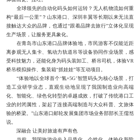
全球领先的自动化码头如何运转？无人机物流如何重
构“最后一公里”？山东港口、深圳丰翼等长期以来无法直
接触达大众的品牌，也通过“跟着品牌去旅行”立体化呈现
生产场景，让服务更具象化。
在青岛市山东港口品牌体验地，市民游客不仅能近距
离参观无人集卡、氢动力轨道吊等设备协同作业场景，感
受科技魅力，还能化身为码头装卸工、桥吊司机，体验VR
桥吊模拟操作、集装箱“抓娃娃”等互动项目。
“体验地以全球首个‘氢+5G’智慧码头为核心场景，打
造工业研学业态，直观生动地呈现了我国制造业向高端
化、智能化、绿色化转型的卓越成效，打破了传统港口工
业的封闭属性，架起了连接高端制造与大众科普、文旅体
验的桥梁。”山东港口邮轮发展集团市场业务部部长王儒湉
说。
深融合 让美好旅途有声有色
当前，我国旅游业步入品质化、个性化、体验化新阶