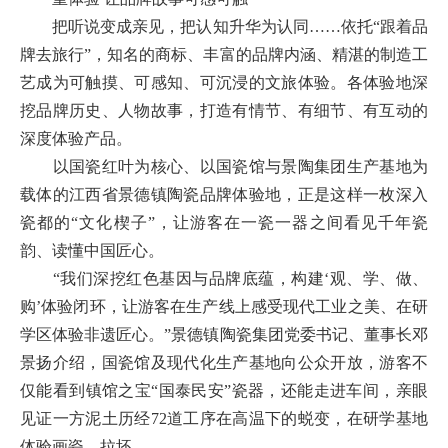
把听说变成亲见，把认知升华为认同……依托“跟着品
牌去旅行”，知名的商标、丰富的品牌内涵、精湛的制造工
艺成为可触摸、可感知、可沉浸的文旅体验。各体验地深
挖品牌历史、人物故事，打造有情节、有细节、有互动的
深度体验产品。
以国瓷红叶为核心、以国瓷馆与景陶集团生产基地为
载体的江西省景德镇陶瓷品牌体验地，正是这样一枚深入
瓷都的“文化楔子”，让游客在一瓷一器之间看见千年瓷
韵、读懂中国匠心。
“我们深挖红色基因与品牌底蕴，构建‘观、学、做、
购’体验闭环，让游客在生产线上感受现代工业之美、在研
学区体验非遗匠心。”景德镇陶瓷集团党委书记、董事长邓
景扬介绍，国瓷馆及现代化生产基地向公众开放，游客不
仅能看到镇馆之宝“国泰民安”瓷器，还能走进车间，亲眼
见证一方泥土历经72道工序在高温下的蜕变，在研学基地
体验画瓷、拉坯。