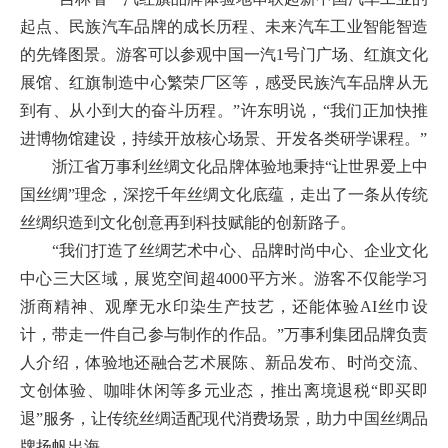
起点、民族汽车品牌的成长历程、未来汽车工业智能智造
的先锋图景。游客可以参观中国一汽1号门广场、红旗文化
展馆、红旗制造中心繁荣厂区等，感受民族汽车品牌从无
到有、从小到大的奋斗历程。”许东明说，“我们正加快推
进博物馆建设，持续开放核心场景、开发各类研学课程。”
浙江省万事利丝绸文化品牌体验地秉持“让世界爱上中
国丝绸”理念，深挖千年丝绸文化底蕴，走出了一条从传统
丝绸织造到文化创意再到科技赋能的创新路子。
“我们打造了丝绸艺术中心、品牌时尚中心、企业文化
中心三大区域，展览空间超4000平方米。游客不仅能学习
浙商精神、观摩无水印染生产技艺，还能体验AI丝巾设
计，带走一件自己参与制作的作品。”万事利集团品牌负责
人介绍，体验地还融合艺术展陈、新品发布、时尚交流、
文创体验、咖啡休闲等多元业态，推出离境退税“即买即
退”服务，让传统丝绸适配现代消费场景，助力中国丝绸品
牌扬帆出海。