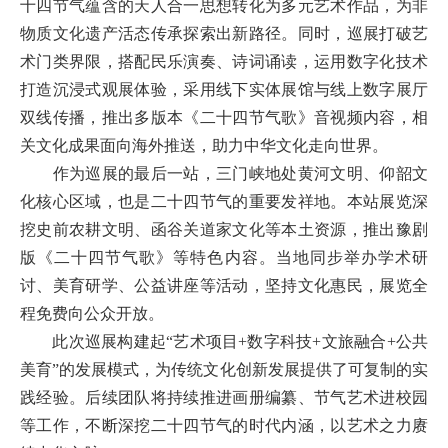
十四节气蕴含的天人合一思想转化为多元艺术作品，为非
物质文化遗产活态传承探索出新路径。同时，巡展打破艺
术门类界限，搭配民乐演奏、诗词诵读，运用数字化技术
打造沉浸式观展体验，采用线下实体展馆与线上数字展厅
双线传播，推出多版本《二十四节气歌》音视频内容，相
关文化成果面向海外推送，助力中华文化走向世界。
作为巡展的最后一站，三门峡地处黄河文明、仰韶文
化核心区域，也是二十四节气的重要发祥地。本站展览深
挖
史前
农耕文明、函谷关道家文化等本土资源，推出豫剧
版《
二十四节气
歌》等特色内容。当地同步举办学术研
讨、美育研学、公益讲座等活动，坚持文化惠民，展览全
程免费向公众开放。
此次巡展构建起
“艺术项目+数字科技+文旅融合+公共
美育”的发展模式，为传统文化创新发展提供了可复制的实
践经验。后续团队将持续推进画册编纂、节气艺术进校园
等工作，不断深挖二十四节气的时代内涵，以艺术之力赓