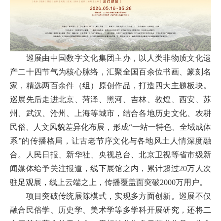
巡展由中国数字文化集团主办，以人类非物质文化遗
产二十四节气为核心脉络，汇聚全国百余位书画、篆刻名
家，精选
两
百余件
（组）原创作品
，打造四大主题板块。
巡展先后走进北京、菏泽、黑河、吉林、敦煌、西安、苏
州、武汉、沧州、上海等城市，结合各地历史文化、农耕
民俗、人文风貌差异化布展，形成
“一站一特色、全域成体
系”的传播格局，让古老节序文化与各地风土人情深度融
合。人民日报、新华社、央视总台、北京卫视等省市级新
闻媒体给予关注报道，线下展馆之内，累计
超过
2
0
万人次
驻足观展，线上云端之上，传播覆盖面突破
2000万用户。
项目突破传统展陈模式，实现多方面创新。
巡展不仅
融合民俗学、历史学、美术学等多学科开展研究
，还
将二