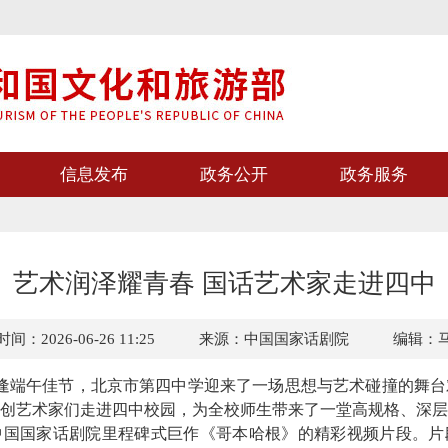
信息发布
政务公开
政务服务
艺术润泽耀青春 国话艺术家走进四中
间：2026-06-26 11:25
来源：中国国家话剧院
编辑：
适逢端午佳节，北京市第四中学迎来了一场思想与艺术碰撞的舞
创艺术家们走进四中校园，为全校师生带来了一堂高规格、深层
国家话剧院里程碑式巨作《哥本哈根》的精彩视频片段。片