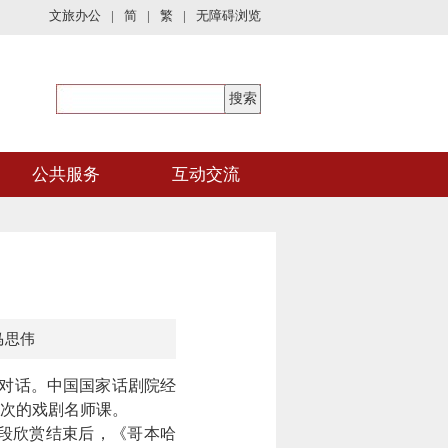
文旅办公
|
简
|
繁
|
无障碍浏览
公共服务
互动交流
马思伟
台对话。中国国家话剧院经
次的戏剧名师课。
段欣赏结束后，《哥本哈