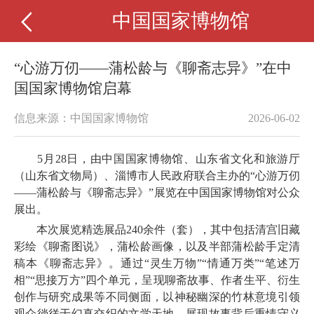
中国国家博物馆
“心游万仞——蒲松龄与《聊斋志异》”在中
国国家博物馆启幕
信息来源：中国国家博物馆
2026-06-02
5月28日，由中国国家博物馆、山东省文化和旅游厅
（山东省文物局）、淄博市人民政府联合主办的“心游万仞
——蒲松龄与《聊斋志异》”展览在中国国家博物馆对公众
展出。
本次展览精选展品240余件（套），其中包括清宫旧藏
彩绘《聊斋图说》，蒲松龄画像，以及半部蒲松龄手定清
稿本《聊斋志异》。通过“灵生万物”“情通万类”“笔述万
相”“思接万方”四个单元，呈现聊斋故事、作者生平、衍生
创作与研究成果等不同侧面，以神秘幽深的竹林意境引领
观众徜徉于幻真交织的文学天地，展现故事背后重情守义