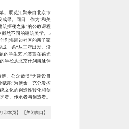
幕。展览汇聚来自北京市
设成果。同日，作为“和美
建筑探秘之旅”的公教课程
种截然不同的建筑美学。5
组什刹海周边社区的亲子家
成一条“从王府出发、沿
主题的学生艺术装置在葆光
结的半径从北京什刹海延伸
恭博、公众恭博”为建设目
业赋能”为使命，充分发挥
统文化的创造性转化和创
护者、传承者与创造者。
打印本页】
【关闭窗口】