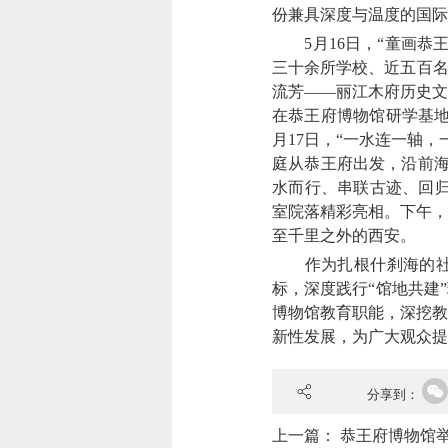
份兼具深度与温度的国际
5月16日，“童画恭王
三十余所学校、近五百名
流芳——丽江木府历史文
在恭王府博物馆研学基地
月17日，“一水连一轴
庭从恭王府出发，沿前海
水而行、串联古迹、回归
室院落精彩亮相。下午，
至千里之外的西安。
作为扎根什刹海的社
标，深度践行“馆地共建
博物馆教育职能，深挖教
新性发展，为广大观众提
分享到：
上一篇：
恭王府博物馆举