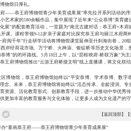
博物馆日厚礼。
府——恭王府博物馆青少年美育成果展”率先拉开系列活动的序
小艺术家的180余幅作品，集中展现了近年来“公众恭博”美育建
化展”的配套教育活动，一堂题为“南北古建对话：恭王府×木府
开课。课程带领9-12岁亲子家庭对比探究恭王府与丽江木府两
，一府阅千年”行走研学活动将博物馆课堂延伸至什刹海街巷，20
西岸经荷花市场、万宁桥、火神庙、银锭桥等历史文化场景，形
恭博”的闭环路线。5月18日上午，以“层框映府·桥联万象”为
恭王府博物馆推出“云游王府桥接文明”线上直播课，将文化联
区博物馆，
恭王府博物馆
始终以“平安恭博、学术恭博、数字
”理念。未来，恭王府博物馆将始终以“活态传承、全龄浸润、专
育资源、活化教育形式、创新教育手段，进一步推动中华优秀传
供更加丰富的教育服务与文化体验，让更多人成为文化遗产的守
【返回顶部】
【
办“童画恭王府——恭王府博物馆青少年美育成果展”