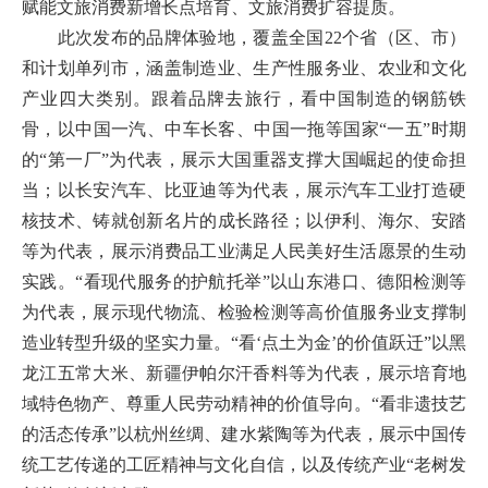
赋能文旅消费新增长点培育、文旅消费扩容提质。
此次发布的品牌体验地，覆盖全国22个省（区、市）
和计划单列市，涵盖制造业、生产性服务业、农业和文化
产业四大类别。跟着品牌去旅行，看中国制造的钢筋铁
骨，以中国一汽、中车长客、中国一拖等国家“一五”时期
的“第一厂”为代表，展示大国重器支撑大国崛起的使命担
当；以长安汽车、比亚迪等为代表，展示汽车工业打造硬
核技术、铸就创新名片的成长路径；以伊利、海尔、安踏
等为代表，展示消费品工业满足人民美好生活愿景的生动
实践。“看现代服务的护航托举”以山东港口、德阳检测等
为代表，展示现代物流、检验检测等高价值服务业支撑制
造业转型升级的坚实力量。“看‘点土为金’的价值跃迁”以黑
龙江五常大米、新疆伊帕尔汗香料等为代表，展示培育地
域特色物产、尊重人民劳动精神的价值导向。“看非遗技艺
的活态传承”以杭州丝绸、建水紫陶等为代表，展示中国传
统工艺传递的工匠精神与文化自信，以及传统产业“老树发