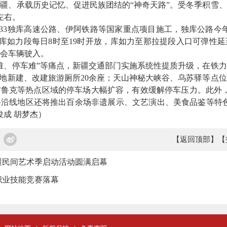
疆、承载历史记忆、促进民族团结的“神奇天路”。受冬季积雪
左右。
3独库高速公路、伊阿铁路等国家重点项目施工，独库公路今年
至库如力段每日8时至19时开放，库如力至那拉提段入口可弹性延
会车辆驶入。
、停车难”等痛点，新疆交通部门实施系统性提质升级，在铁力
各地新建、改建旅游厕所20余座；天山神秘大峡谷、乌苏驿等点
鲁克等热点区域的停车场大幅扩容，有效缓解停车压力。此外，
路沿线地区还将推出百余场非遗展示、文艺演出、美食品鉴等特
俊成 胡梦杰）
【返回顶部】
【
疆民间艺术季启动活动圆满启幕
职业技能竞赛落幕