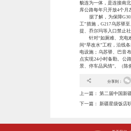
貌连为一体，是连接南北
库公路每年只开放4个月
据了解，为保障G303
工”措施，G217乌苏驿
提、乔尔玛等入口禁止社
针对“如厕难、充电难
间“旱改水”工程，沿线
电设施；乌苏驿、巴音布
点实现24小时备勤。公
景、停车品风情”。
（陈
分享到：
上一篇：
第二届中国新
下一篇：
新疆星级饭店