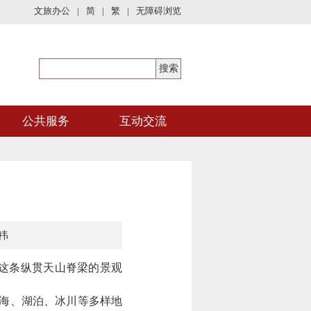
文旅办公
|
简
|
繁
|
无障碍浏览
公共服务
互动交流
祎
着这条纵贯天山脊梁的景观
海、湖泊、冰川等多样地