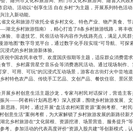
会、随州市文化和旅游局、荆门市文化和旅游局、随县人民政府承
市启动。活动以“创享生活 自在乡村”为主题，开展系列特色活
兴注入新动能。
文化和旅游厅依托全省乡村文化、特色产业、物产美食、节
”——湖北乡村旅游指南》，精心打造了8条乡村旅游线路，将丰
化体验、非遗技艺、民俗活动等内容作为线路亮点，满足人民群
漫游地图”数字导览平台，通过数字化手段实现“可导航、可探
沉浸式的乡村旅游新体验。
祝中国农民丰收节、欢度国庆假期等主题，适应群众消费需求
美食节、乡村露营星空音乐会等消费惠民活动。通过现场制作、
可穿、可用、可玩”的沉浸式互动场景，游客在古街灯火中尝地
乡村特色农产品、传统手工艺品、文创产品、餐饮住宿、景区景
展乡村创意生活主题沙龙，专家与村民对话探讨，营造主客
振兴——阿者科计划再思考》深入授课，围绕乡村旅游发展、文
新思路。同时，通过开展“盘活农村闲置资源”案例考察、“村
乡村创意生活”案例考察，为大家解锁了乡村旅游发展的新路径新
北乡村旅游在“文化留根、资源挖潜、场景营造、服务提升”等
参考。参加活动的代表高度评价“资源入股共建”等创新模式，