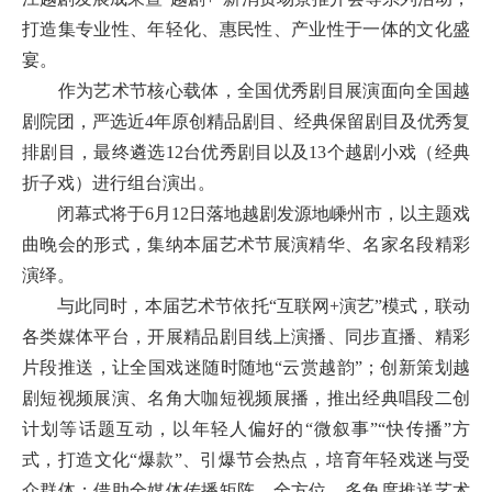
打造集专业性、年轻化、惠民性、产业性于一体的文化盛
宴。
作为艺术节核心载体，全国优秀剧目展演面向全国越
剧院团，严选近4年原创精品剧目、经典保留剧目及优秀复
排剧目，最终遴选12台优秀剧目以及13个越剧小戏（经典
折子戏）进行组台演出。
闭幕式将于6月12日落地越剧发源地嵊州市，以主题戏
曲晚会的形式，集纳本届艺术节展演精华、名家名段精彩
演绎。
与此同时，本届艺术节依托“互联网+演艺”模式，联动
各类媒体平台，开展精品剧目线上演播、同步直播、精彩
片段推送，让全国戏迷随时随地“云赏越韵”；创新策划越
剧短视频展演、名角大咖短视频展播，推出经典唱段二创
计划等话题互动，以年轻人偏好的“微叙事”“快传播”方
式，打造文化“爆款”、引爆节会热点，培育年轻戏迷与受
众群体；借助全媒体传播矩阵，全方位、多角度推送艺术