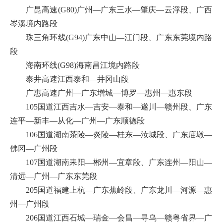
广昆高速(G80)广州—广东三水—肇庆—云浮段、广西
岑溪境内路段
珠三角环线(G94)广东中山—江门段、广东东莞境内路
段
海南环线(G98)海南昌江境内路段
泰井高速江西泰和—井冈山段
广惠高速广州—广东增城—博罗—惠州—惠东段
105国道江西吉水—吉安—泰和—遂川—赣州段、广东
连平—新丰—从化—广州—广东顺德段
106国道湖南茶陵—炎陵—桂东—汝城段、广东庙墩—
佛冈—广州段
107国道湖南耒阳—郴州—宜章段、广东连州—阳山—
清远—广州—广东东莞段
205国道福建上杭—广东蕉岭段、广东龙川—河源—惠
州—广州段
206国道江西石城—瑞金—会昌—寻乌—赣粤省界—广