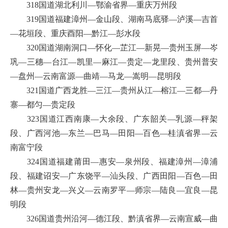
318国道湖北利川—鄂渝省界—重庆万州段
319国道福建漳州—金山段、湖南马底驿—泸溪—吉首
—花垣段、重庆酉阳—黔江—彭水段
320国道湖南洞口—怀化—芷江—新晃—贵州玉屏—岑
巩—三穗—台江—凯里—麻江—贵定—龙里段、贵州普安
—盘州—云南富源—曲靖—马龙—嵩明—昆明段
321国道广西龙胜—三江—贵州从江—榕江—三都—丹
寨—都匀—贵定段
323国道江西南康—大余段、广东韶关—乳源—秤架
段、广西河池—东兰—巴马—田阳—百色—桂滇省界—云
南富宁段
324国道福建莆田—惠安—泉州段、福建漳州—漳浦
段、福建诏安—广东饶平—汕头段、广西田阳—百色—田
林—贵州安龙—兴义—云南罗平—师宗—陆良—宜良—昆
明段
326国道贵州沿河—德江段、黔滇省界—云南宣威—曲