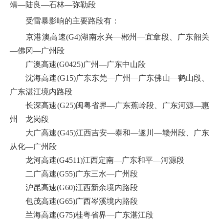
靖—陆良—石林—弥勒段
受雷暴影响的主要路段有：
京港澳高速(G4)湖南永兴—郴州—宜章段、广东韶关
—佛冈—广州段
广澳高速(G0425)广州—广东中山段
沈海高速(G15)广东东莞—广州—广东佛山—鹤山段、
广东湛江境内路段
长深高速(G25)闽粤省界—广东蕉岭段、广东河源—惠
州—龙岗段
大广高速(G45)江西吉安—泰和—遂川—赣州段、广东
从化—广州段
龙河高速(G4511)江西定南—广东和平—河源段
二广高速(G55)广东三水—广州段
沪昆高速(G60)江西新余境内路段
包茂高速(G65)广西岑溪境内路段
兰海高速(G75)桂粤省界—广东湛江段