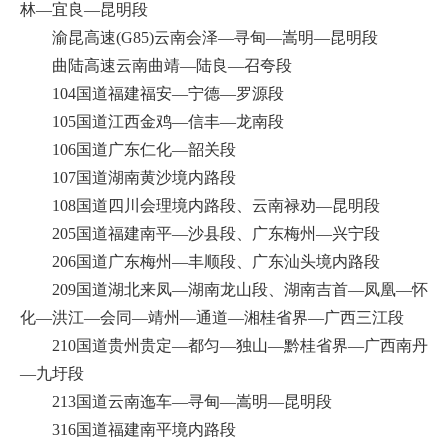
林—宜良—昆明段
渝昆高速(G85)云南会泽—寻甸—嵩明—昆明段
曲陆高速云南曲靖—陆良—召夸段
104国道福建福安—宁德—罗源段
105国道江西金鸡—信丰—龙南段
106国道广东仁化—韶关段
107国道湖南黄沙境内路段
108国道四川会理境内路段、云南禄劝—昆明段
205国道福建南平—沙县段、广东梅州—兴宁段
206国道广东梅州—丰顺段、广东汕头境内路段
209国道湖北来凤—湖南龙山段、湖南吉首—凤凰—怀
化—洪江—会同—靖州—通道—湘桂省界—广西三江段
210国道贵州贵定—都匀—独山—黔桂省界—广西南丹
—九圩段
213国道云南迤车—寻甸—嵩明—昆明段
316国道福建南平境内路段