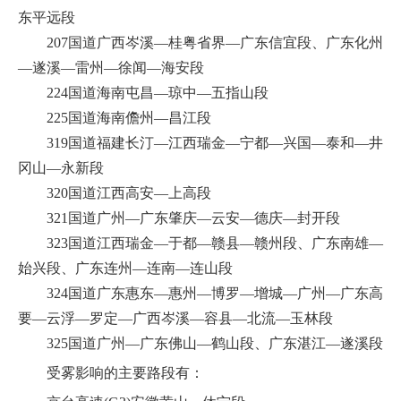
东平远段
207国道广西岑溪—桂粤省界—广东信宜段、广东化州
—遂溪—雷州—徐闻—海安段
224国道海南屯昌—琼中—五指山段
225国道海南儋州—昌江段
319国道福建长汀—江西瑞金—宁都—兴国—泰和—井
冈山—永新段
320国道江西高安—上高段
321国道广州—广东肇庆—云安—德庆—封开段
323国道江西瑞金—于都—赣县—赣州段、广东南雄—
始兴段、广东连州—连南—连山段
324国道广东惠东—惠州—博罗—增城—广州—广东高
要—云浮—罗定—广西岑溪—容县—北流—玉林段
325国道广州—广东佛山—鹤山段、广东湛江—遂溪段
受雾影响的主要路段有：