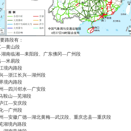
要路段有：
—黄山段
湖南临湘—耒阳段、广东佛冈—广州段
—米易段
江境内路段
兴—浙江长兴—湖州段
界境内路段
州—四川邻水—广安段
马鞍山—芜湖段
庐江—安庆段
化—广州段
州—安徽广德—湖北黄梅—武汉段、重庆忠县—重庆段
芜湖境内路段