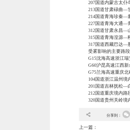
207国道内蒙古太仆
213国道甘肃碌曲—
214国道青海珍秦—
227国道青海大通—
312国道甘肃永昌—
315国道青海湟源—
317国道西藏巴达—
受雾影响的主要路段
G15沈海高速浙江瑞
G60沪昆高速江西新
G75兰海高速重庆北
104国道浙江温州境
201国道吉林抚松—
212国道重庆境内路
320国道贵州关岭境
分享到：
上一篇：