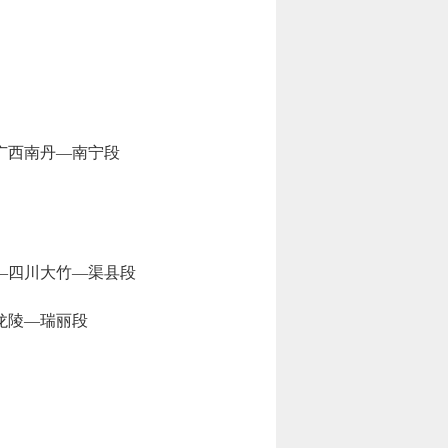
广西南丹—南宁段
—四川大竹—渠县段
龙陵—瑞丽段