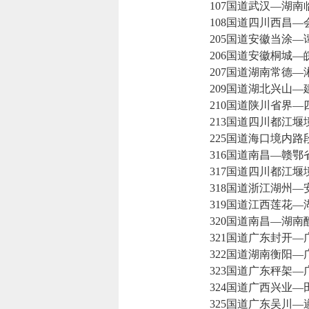
107国道武汉—湖南
108国道四川西昌—
205国道安徽当涂—
206国道安徽桐城—
207国道湖南常德—
209国道湖北兴山—
210国道陕川省界—
213国道四川都江堰
225国道海口境内路
316国道南昌—赣鄂
317国道四川都江堰
318国道浙江湖州—
319国道江西莲花—
320国道南昌—湖南
321国道广东封开—
322国道湖南衡阳—
323国道广东秤架—
324国道广西兴业—
325国道广东吴川—