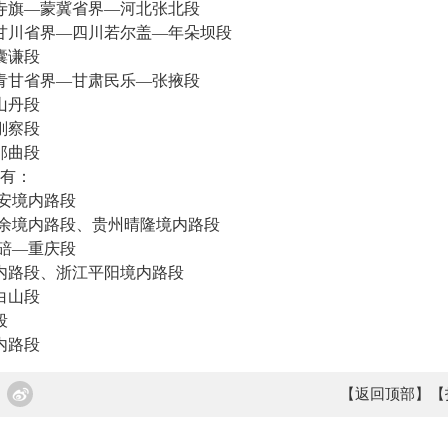
寺旗—蒙冀省界—河北张北段
甘川省界—四川若尔盖—年朵坝段
囊谦段
青甘省界—甘肃民乐—张掖段
山丹段
刚察段
那曲段
有：
安境内路段
余境内路段、贵州晴隆境内路段
碚—重庆段
内路段、浙江平阳境内路段
白山段
段
内路段
【返回顶部】
【