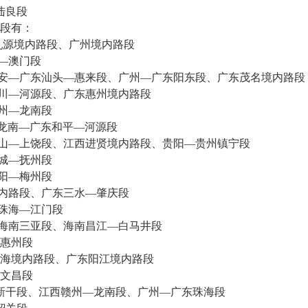
陆良段
段有：
源境内路段、广州境内路段
—澳门段
安—广东汕头—惠来段、广州—广东阳东段、广东茂名境内路段
川—河源段、广东惠州境内路段
州—龙南段
龙南—广东和平—河源段
山—上饶段、江西进贤境内路段、贵阳—贵州镇宁段
城—抚州段
阳—梅州段
内路段、广东三水—肇庆段
珠海—江门段
海南三亚段、海南昌江—白马井段
惠州段
境内路段、广东阳江境内路段
文昌段
新干段、江西赣州—龙南段、广州—广东珠海段