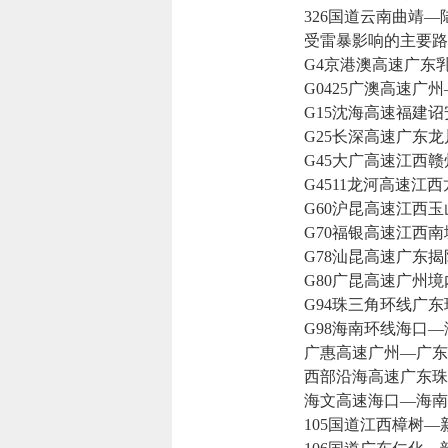
326国道云南曲靖—
受雷暴影响的主要路
G4京港澳高速广东乳
G0425广澳高速广州
G15沈海高速福建诏
G25长深高速广东龙
G45大广高速江西赣
G4511龙河高速江西
G60沪昆高速江西玉
G70福银高速江西南
G78汕昆高速广东揭
G80广昆高速广州境
G94珠三角环线广东
G98海南环线海口—
广惠高速广州—广东
西部沿海高速广东珠海
海文高速海口—海南
105国道江西樟树—