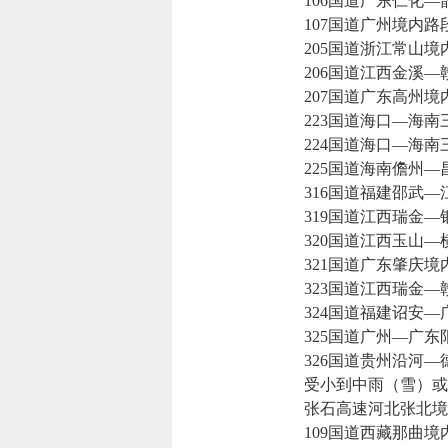
106国道广东仁化—
107国道广州境内路
205国道浙江常山境
206国道江西金溪—
207国道广东高州境
223国道海口—海南
224国道海口—海南
225国道海南儋州—
316国道福建邵武—
319国道江西瑞金—
320国道江西玉山—
321国道广东肇庆境
323国道江西瑞金—
324国道福建诏安—
325国道广州—广东
326国道贵州沿河—
受小到中雨（雪）或雨
张石高速河北张北境
109国道西藏那曲境