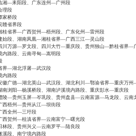
临湘—耒阳段、广东连州—广州段
会理段
谭家桥段
皖赣省界段
湘桂省界—广西贺州—梧州段、广东化州—雷州段
建始段、湖南凤凰—湘桂省界—广西三江—灵山段
四川万源—罗文段、四川大竹—重庆段、贵州独山—黔桂省界—
境内路段、云南寻甸—嵩明段
段
省界—湖北浮屠—武汉段
境内路段
安徽广德—湖北英山—武汉段、湖北利川—鄂渝省界—重庆万州
湖南浏阳—杨溪桥段、湖南泸溪境内路段、重庆彭水—重庆段
醴陵—贵州玉屏—岑巩段、贵州盘县—云南富源—马龙段、云南
广西梧州—贵州从江—坝街段
广西全州—三圩段
广西贺州—桂滇省界—云南富宁—曙光段
田林段、贵州兴义—云南罗平—陆良段
遂溪段、南宁境内路段