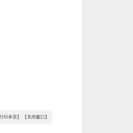
打印本页】
【关闭窗口】