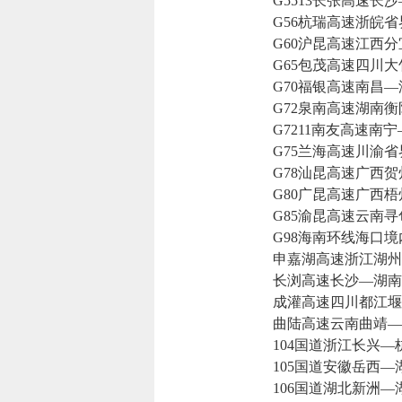
G5513长张高速长沙
G56杭瑞高速浙皖省
G60沪昆高速江西分
G65包茂高速四川大
G70福银高速南昌—
G72泉南高速湖南衡
G7211南友高速南宁
G75兰海高速川渝省
G78汕昆高速广西贺
G80广昆高速广西梧
G85渝昆高速云南寻
G98海南环线海口境
申嘉湖高速浙江湖州
长浏高速长沙—湖南
成灌高速四川都江堰
曲陆高速云南曲靖—
104国道浙江长兴—
105国道安徽岳西—
106国道湖北新洲—