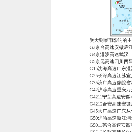
受大到暴雨影响的主
G3京台高速安徽庐江
G4京港澳高速武汉—
G5京昆高速四川西昌
G15沈海高速广东湛
G25长深高速江苏宜
G35济广高速豫皖省
G42沪蓉高速重庆万
G4211宁芜高速安徽
G4212合安高速安徽
G45大广高速广东从
G50沪渝高速浙江湖
G5011芜合高速安徽