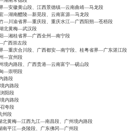
—湖南常德段
界—安徽黄山段、江西景德镇—云南曲靖—马龙段
宜—湖南醴陵—新晃段、云南富源—马龙段
竹—川渝省界—重庆段、重庆水江—广西阳朔—苍梧段
湖北黄梅—武汉段
阳—湘桂省界—广西全州—南宁段
—广西崇左段
界—重庆合川段、广西都安—南宁段、桂粤省界—广东湛江段
州—宜州段
州境内路段、广西贵港—云南富宁—砚山段
甸—崇明段
内路段
境内路段
浏阳段
境内路段
召夸段
杭州段
湖北黄梅—江西九江—南昌段、广州境内路段
湖南平江—炎陵段、广东佛冈—广州段