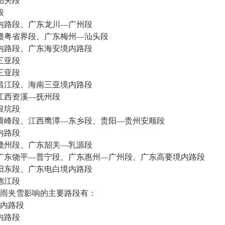
韶关段
段
内路段、广东龙川—广州段
赣粤省界段、广东梅州—汕头段
内路段、广东海安境内路段
三亚段
三亚段
昌江段、海南三亚境内路段
江西资溪—抚州段
银坑段
横峰段、江西鹰潭—东乡段、贵阳—贵州安顺段
内路段
赣州段、广东韶关—乳源段
广东饶平—普宁段、广东惠州—广州段、广东高要境内路段
阳东段、广东电白境内路段
德江段
夹雪影响的主要路段有：
内路段
内路段